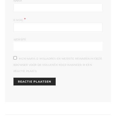
*
NAAM
*
E-MAIL
WEBSITE
MIJN NAAM, E-MAILADRES EN WEBSITE BEWAREN IN DEZE
BROWSER VOOR DE VOLGENDE KEER WANNEER IK EEN
REACTIE PLAATS.