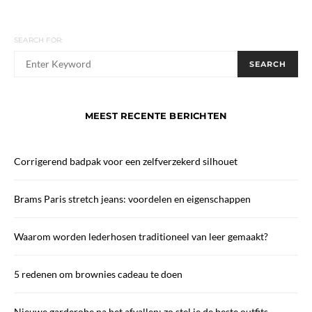
SEARCH FOR:
When autocomplete results are available use up and down arrows
SEARCH
MEEST RECENTE BERICHTEN
Corrigerend badpak voor een zelfverzekerd silhouet
Brams Paris stretch jeans: voordelen en eigenschappen
Waarom worden lederhosen traditioneel van leer gemaakt?
5 redenen om brownies cadeau te doen
Nieuwe garderobe na het afvallen: zo stel je de beste outfits