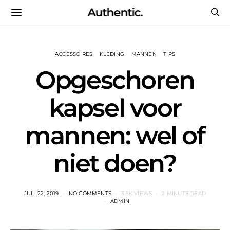
Authentic.
ACCESSOIRES
KLEDING
MANNEN
TIPS
Opgeschoren
kapsel voor
mannen: wel of
niet doen?
JULI 22, 2019
NO COMMENTS
3.5K VIEWS
2 MINUTE READ
ADMIN