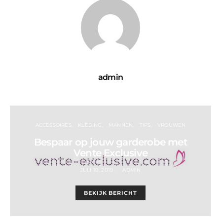
admin
ACCESSOIRES
KLEDING
MANNEN
TIPS
VROUWEN
Bespaar op jouw garderobe met
Vente Exclusive
JULI 10, 2019
ADMIN
BEKIJK BERICHT