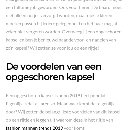
een fulltime job geworden. Ook voor heren. De baard moet
niet alleen netjes verzorgd worden, maar ook je kleren
moeten passen bij iedere gelegenheid en het haar mag al
zeker niet vergeten worden. Overweeg jij een opgeschoren
kapsel en ben je benieuwd naar de voor- en nadelen van
zo’n kapsel? Wij zetten ze voor jou op een rijtje!
De voordelen van een
opgeschoren kapsel
Een opgeschoren kapsel is anno 2019 heel populair.
Eigenlijk is dat al jaren zo. Maar waar komt dat eigenlijk
door? Wij zetten de belangrijkste voordelen van dit kapsel
op een rijtje en leggen uit waarom deze in het rijtje van
fashion mannen trends 2019
voor komt.