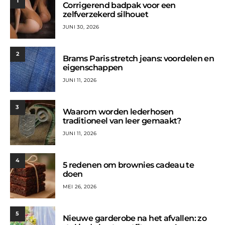
1
Corrigerend badpak voor een
zelfverzekerd silhouet
JUNI 30, 2026
2
Brams Paris stretch jeans: voordelen en
eigenschappen
JUNI 11, 2026
3
Waarom worden lederhosen
traditioneel van leer gemaakt?
JUNI 11, 2026
4
5 redenen om brownies cadeau te
doen
MEI 26, 2026
5
Nieuwe garderobe na het afvallen: zo