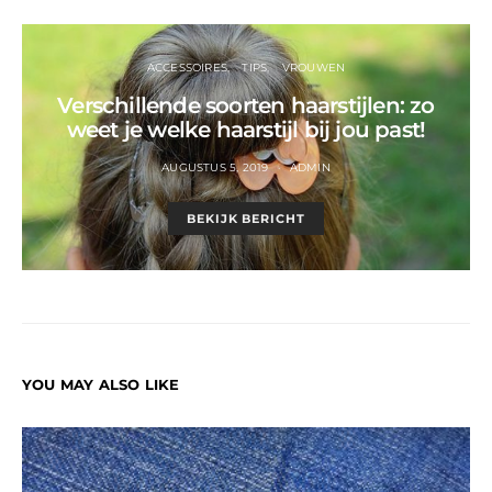
ACCESSOIRES
TIPS
VROUWEN
Verschillende soorten haarstijlen: zo
weet je welke haarstijl bij jou past!
AUGUSTUS 5, 2019
ADMIN
BEKIJK BERICHT
YOU MAY ALSO LIKE