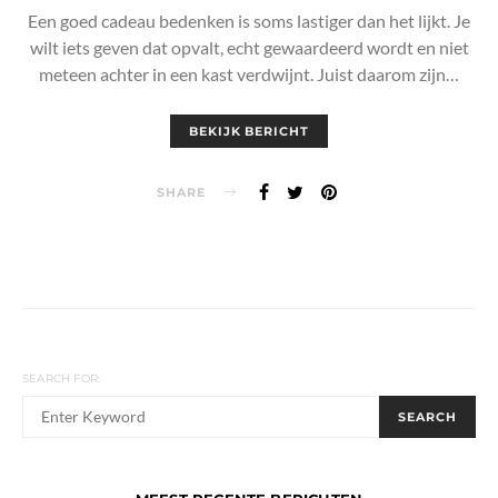
Een goed cadeau bedenken is soms lastiger dan het lijkt. Je
wilt iets geven dat opvalt, echt gewaardeerd wordt en niet
meteen achter in een kast verdwijnt. Juist daarom zijn…
BEKIJK BERICHT
SHARE
SEARCH FOR:
When autocomplete results are available use up and down arrows
SEARCH