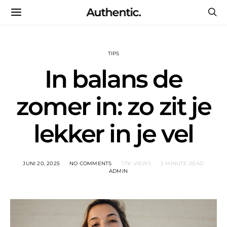
Authentic.
TIPS
In balans de
zomer in: zo zit je
lekker in je vel
JUNI 20, 2025
NO COMMENTS
1.7K VIEWS
3 MINUTE READ
ADMIN