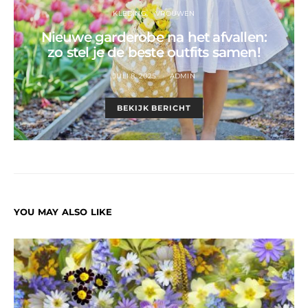
KLEDING
VROUWEN
Nieuwe garderobe na het afvallen:
zo stel je de beste outfits samen!
JULI 8, 2025
ADMIN
BEKIJK BERICHT
YOU MAY ALSO LIKE