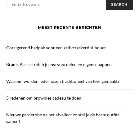
When autocomplete results are available use up and down arrows
SEARCH
MEEST RECENTE BERICHTEN
Corrigerend badpak voor een zelfverzekerd silhouet
Brams Paris stretch jeans: voordelen en eigenschappen
Waarom worden lederhosen traditioneel van leer gemaakt?
5 redenen om brownies cadeau te doen
Nieuwe garderobe na het afvallen: zo stel je de beste outfits
samen!