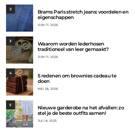
2
Brams Paris stretch jeans: voordelen en
eigenschappen
JUNI 11, 2026
3
Waarom worden lederhosen
traditioneel van leer gemaakt?
JUNI 11, 2026
4
5 redenen om brownies cadeau te
doen
MEI 26, 2026
5
Nieuwe garderobe na het afvallen: zo
stel je de beste outfits samen!
JULI 8, 2025