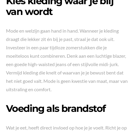
Kies kleding waar je blij
van wordt
Mode en welzijn gaan hand in hand. Wanneer je kleding
draagt die lekker zit én bij je past, straal je dat ook uit.
Investeer in een paar tijdloze zomerstukken die je
moeiteloos kunt combineren. Denk aan een luchtige blazer,
een goede high-waisted jeans of een stijlvolle midi-jurk.
Vermijd kleding die knelt of waarvan je je bewust bent dat
het niet goed valt. Mode is geen kwestie van maat, maar van
uitstraling en comfort.
Voeding als brandstof
Wat je eet, heeft direct invloed op hoe je je voelt. Richt je op