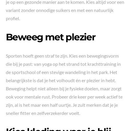
je op een gezonde manier aan te komen. Kies altijd voor een
variant zonder onnodige suikers en met een natuurlijk
profiel.
Beweeg met plezier
Sporten hoeft geen straf te zijn. Kies een bewegingsvorm
die bij je past: van yoga op het strand tot krachttraining in
de sportschool of een stevige wandeling in het park. Het
belangrijkste is dat je het volhoudt én er plezier in hebt.
Beweging helpt niet alleen bij je fysieke doelen, maar zorgt
ook voor mentale rust. Probeer drie keer per week actief te
zijn, al is het maar een half uurtje. Je zult merken dat je je
sneller fitter en zelfverzekerder voelt.