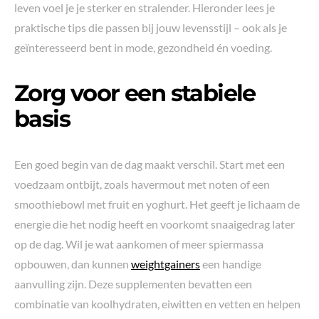
leven voel je je sterker en stralender. Hieronder lees je
praktische tips die passen bij jouw levensstijl – ook als je
geïnteresseerd bent in mode, gezondheid én voeding.
Zorg voor een stabiele
basis
Een goed begin van de dag maakt verschil. Start met een
voedzaam ontbijt, zoals havermout met noten of een
smoothiebowl met fruit en yoghurt. Het geeft je lichaam de
energie die het nodig heeft en voorkomt snaaigedrag later
op de dag. Wil je wat aankomen of meer spiermassa
opbouwen, dan kunnen
weightgainers
een handige
aanvulling zijn. Deze supplementen bevatten een
combinatie van koolhydraten, eiwitten en vetten en helpen