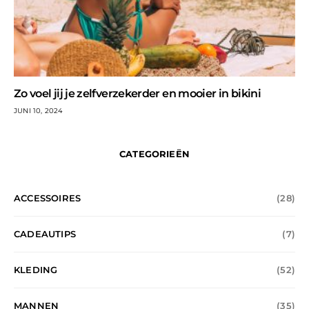
Zo voel jij je zelfverzekerder en mooier in bikini
JUNI 10, 2024
CATEGORIEËN
ACCESSOIRES
(28)
CADEAUTIPS
(7)
KLEDING
(52)
MANNEN
(35)