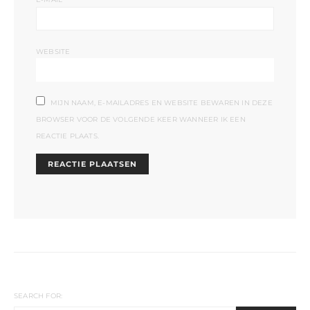
WEBSITE
MIJN NAAM, E-MAILADRES EN WEBSITE BEWAREN IN DEZE
BROWSER VOOR DE VOLGENDE KEER WANNEER IK EEN
REACTIE PLAATS.
SEARCH FOR: