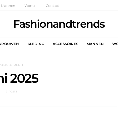
Mannen
Wonen
Contact
Fashionandtrends
VROUWEN
KLEDING
ACCESSOIRES
MANNEN
W
POSTS BY MONTH
ni 2025
2 POSTS