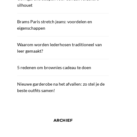
silhouet
Brams Paris stretch jeans: voordelen en
eigenschappen
Waarom worden lederhosen traditioneel van
leer gemaakt?
5 redenen om brownies cadeau te doen
Nieuwe garderobe na het afvallen: zo stel je de
beste outfits samen!
ARCHIEF