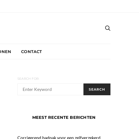
ONEN
CONTACT
SEARCH FOR:
When autocomplete results are available use up and down 
SEARCH
MEEST RECENTE BERICHTEN
Corrigerend badpak voor een zelfverzekerd