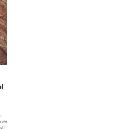
l
,
n we
st?