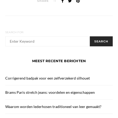
SHARE
SEARCH FOR:
When autocomplete results are available use up and down arrows
SEARCH
MEEST RECENTE BERICHTEN
Corrigerend badpak voor een zelfverzekerd silhouet
Brams Paris stretch jeans: voordelen en eigenschappen
Waarom worden lederhosen traditioneel van leer gemaakt?