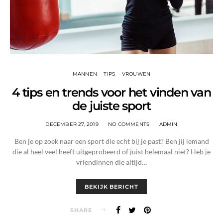
MANNEN
TIPS
VROUWEN
4 tips en trends voor het vinden van
de juiste sport
DECEMBER 27, 2019
NO COMMENTS
ADMIN
Ben je op zoek naar een sport die echt bij je past? Ben jij iemand
die al heel veel heeft uitgeprobeerd of juist helemaal niet? Heb je
vriendinnen die altijd…
BEKIJK BERICHT
SHARE