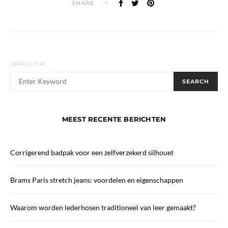
SHARE
SEARCH FOR:
When autocomplete results are available use up and down arrows
SEARCH
MEEST RECENTE BERICHTEN
Corrigerend badpak voor een zelfverzekerd silhouet
Brams Paris stretch jeans: voordelen en eigenschappen
Waarom worden lederhosen traditioneel van leer gemaakt?