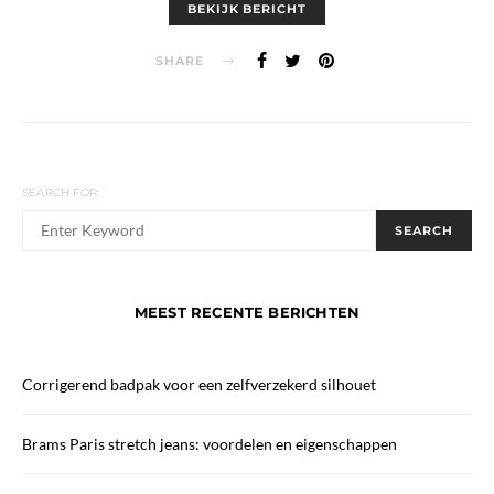
BEKIJK BERICHT
SHARE
SEARCH FOR:
When autocomplete results are available use up and down arrows
SEARCH
MEEST RECENTE BERICHTEN
Corrigerend badpak voor een zelfverzekerd silhouet
Brams Paris stretch jeans: voordelen en eigenschappen