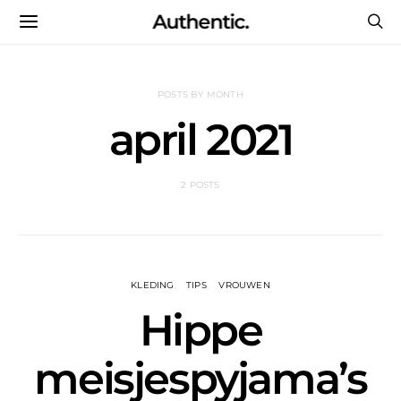
Authentic.
POSTS BY MONTH
april 2021
2 POSTS
KLEDING
TIPS
VROUWEN
Hippe
meisjespyjama’s