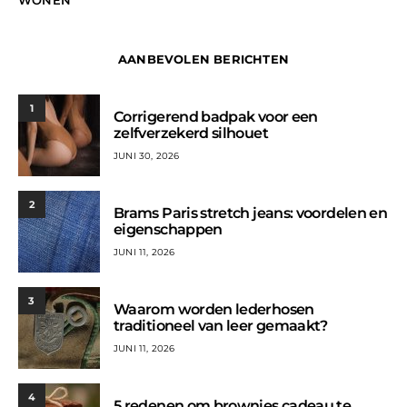
WONEN
AANBEVOLEN BERICHTEN
1
Corrigerend badpak voor een
zelfverzekerd silhouet
JUNI 30, 2026
2
Brams Paris stretch jeans: voordelen en
eigenschappen
JUNI 11, 2026
3
Waarom worden lederhosen
traditioneel van leer gemaakt?
JUNI 11, 2026
4
5 redenen om brownies cadeau te