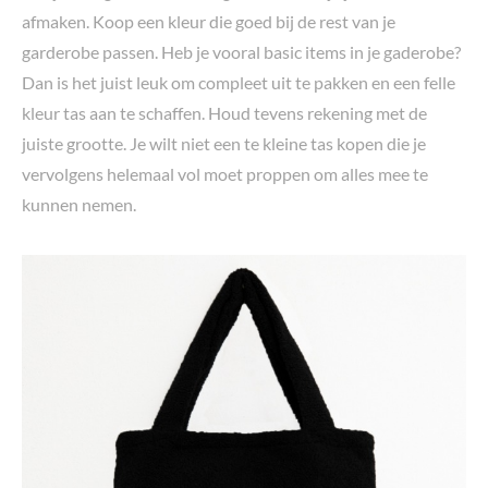
afmaken. Koop een kleur die goed bij de rest van je
garderobe passen. Heb je vooral basic items in je gaderobe?
Dan is het juist leuk om compleet uit te pakken en een felle
kleur tas aan te schaffen. Houd tevens rekening met de
juiste grootte. Je wilt niet een te kleine tas kopen die je
vervolgens helemaal vol moet proppen om alles mee te
kunnen nemen.