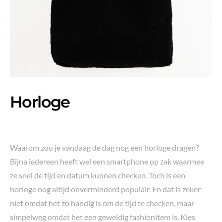
Horloge
Waarom zou je vandaag de dag nog een horloge dragen?
Bijna iedereen heeft wel een smartphone op zak waarmee
ze snel de tijd en datum kunnen checken. Toch is een
horloge nog altijd onverminderd populair. En dat is zeker
niet omdat het zo handig is om de tijd te checken, maar
simpelweg omdat het een geweldig fashionitem is. Kies