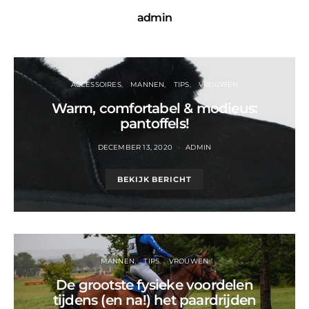
admin
ACCESSOIRES
MANNEN
TIPS
VROUWEN
Warm, comfortabel & modieus:
pantoffels!
DECEMBER 13, 2020
ADMIN
BEKIJK BERICHT
MANNEN
TIPS
VROUWEN
De grootste fysieke voordelen
tijdens (en na!) het paardrijden