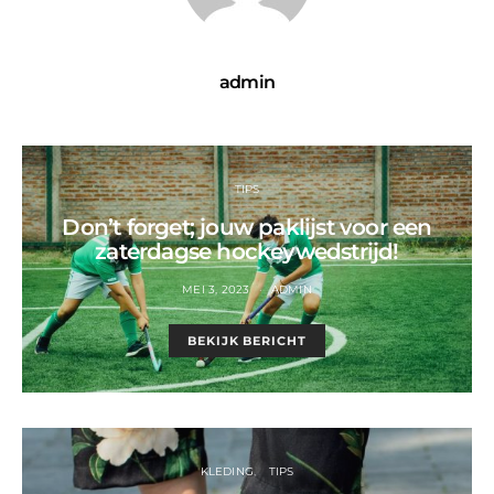
admin
TIPS
Don’t forget; jouw paklijst voor een
zaterdagse hockeywedstrijd!
MEI 3, 2023
ADMIN
BEKIJK BERICHT
KLEDING
TIPS