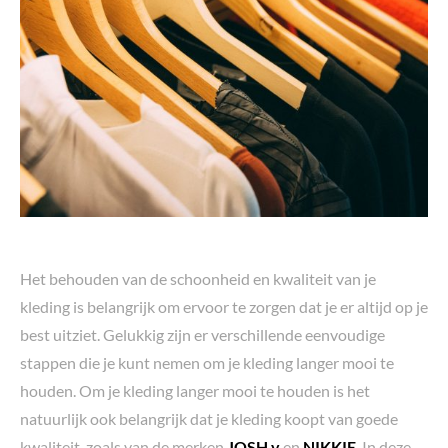
Het behouden van de schoonheid en kwaliteit van je
kleding is belangrijk om ervoor te zorgen dat je er altijd op je
best uitziet. Gelukkig zijn er verschillende eenvoudige
stappen die je kunt nemen om je kleding langer mooi te
houden. Om je kleding langer mooi te houden is het
natuurlijk ook belangrijk dat je kleding koopt van goede
kwaliteit, zoals van de merken
JOSH v
en
NIKKIE
. In deze