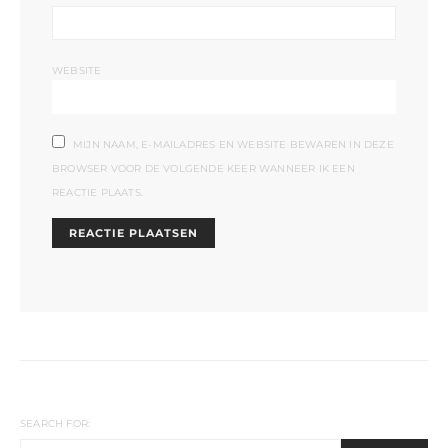
WEBSITE
MIJN NAAM, E-MAILADRES EN WEBSITE BEWAREN IN DEZE
BROWSER VOOR DE VOLGENDE KEER WANNEER IK EEN
REACTIE PLAATS.
SEARCH FOR: