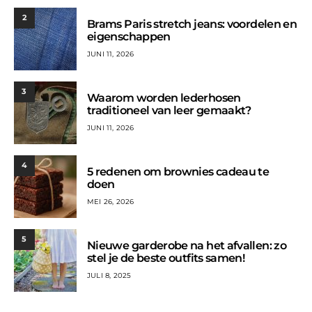
2
Brams Paris stretch jeans: voordelen en
eigenschappen
JUNI 11, 2026
3
Waarom worden lederhosen
traditioneel van leer gemaakt?
JUNI 11, 2026
4
5 redenen om brownies cadeau te
doen
MEI 26, 2026
5
Nieuwe garderobe na het afvallen: zo
stel je de beste outfits samen!
JULI 8, 2025