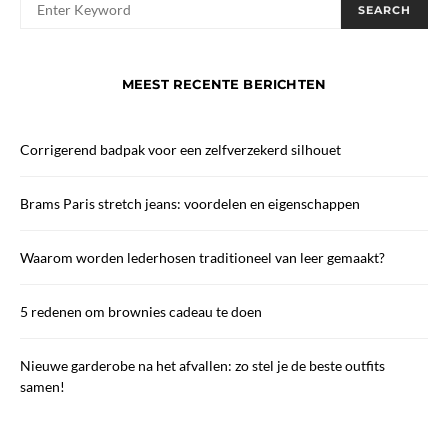
When autocomplete results are available use up and down arrows
SEARCH
MEEST RECENTE BERICHTEN
Corrigerend badpak voor een zelfverzekerd silhouet
Brams Paris stretch jeans: voordelen en eigenschappen
Waarom worden lederhosen traditioneel van leer gemaakt?
5 redenen om brownies cadeau te doen
Nieuwe garderobe na het afvallen: zo stel je de beste outfits
samen!