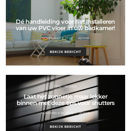
TIPS
Dé handleiding voor het installeren
van uw PVC vloer in uw badkamer!
NOVEMBER 3, 2022
ADMIN
BEKIJK BERICHT
TIPS
WONEN
Laat het zonnetje maar lekker
binnen met deze tips voor shutters
NOVEMBER 30, 2022
ADMIN
BEKIJK BERICHT