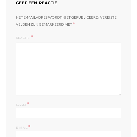
GEEF EEN REACTIE
HET E-MAILADRES WORDT NIET GEPUBLICEERD.
VEREISTE
*
VELDEN ZIJN GEMARKEERD MET
REACTIE
l
*
NAAM
*
E-MAIL