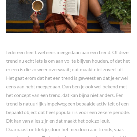
Iedereen heeft wel eens meegedaan aan een trend. Of deze
trend nu echt iets is om aan vol te blijven houden, of dat het
er een is die zo weer overwaait; dat maakt niet zoveel uit.
Het gaat erom dat het een trend is geweest en dat je er wel
eens aan hebt meegedaan. Dan ben je ook wel bekend met
het concept van een trend, dat kan bijna niet anders. Een
trend is natuurlijk simpelweg een bepaalde activiteit of een
bepaald object dat heel populair is voor een zekere periode.
Dit kan van alles zijn en dat maakt het ook zo leuk.
Daarnaast ontdek je, door het meedoen aan trends, vaak